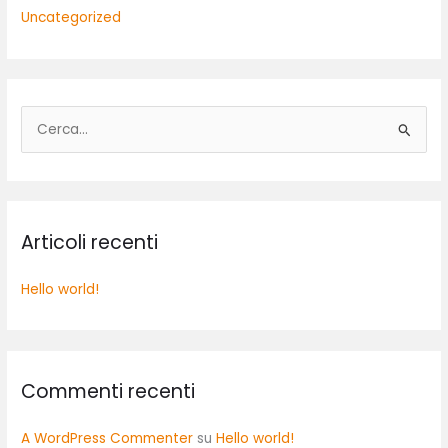
Uncategorized
C
e
r
c
Articoli recenti
a
:
Hello world!
Commenti recenti
A WordPress Commenter
su
Hello world!