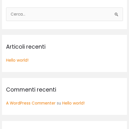
C
e
r
c
Articoli recenti
a
:
Hello world!
Commenti recenti
A WordPress Commenter
su
Hello world!