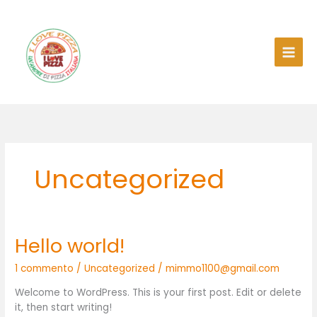
Vai
al
contenuto
Uncategorized
Hello world!
Hello
world!
1 commento
/
Uncategorized
/
mimmo1100@gmail.com
Welcome to WordPress. This is your first post. Edit or delete
it, then start writing!